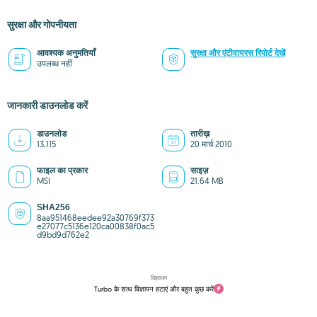
सुरक्षा और गोपनीयता
आवश्यक अनुमतियाँ
सुरक्षा और एंटीवायरस रिपोर्ट देखें
उपलब्ध नहीं
जानकारी डाउनलोड करें
डाउनलोड
तारीख़
13,115
20 मार्च 2010
फाइल का प्रकार
साइज़
MSI
21.64 MB
SHA256
8aa951468eedee92a30769f373
e27077c5136e120ca00838f0ac5
d9bd9d762e2
विज्ञापन
Turbo के साथ विज्ञापन हटाएं और बहुत कुछ करें