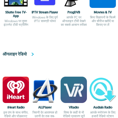
SSuite Free TV-
IPTV Stream Player
ProgDVB
Movies & TV
App
Windows के लिए पूर्ण
आपके PC पर
बिना विज्ञापनों के फिल्में
Windows पर मुफ्त
IPTV सामग्री प्लेयर
ऑनलाइन टीवी देखने
और सीरीज खरीदें या
इंटरनेट टीवी स्ट्रीमिंग
का सबसे आसान तरीका
किराए पर लें
ऑनलाइन रेडियो
iHeart Radio
ALLPlayer
VRadio
Audials Radio
इस एप्प के साथ संगीत,
जितनी देर आवश्यक हो
विश्व के कहीं से भी
आपके मनोरंजन के लिए
रेडियो और पॉडकास्ट
उतनी देर तक सब-
रोडियो प्रसारण सुनें
हजारों रेडियो स्टेशन