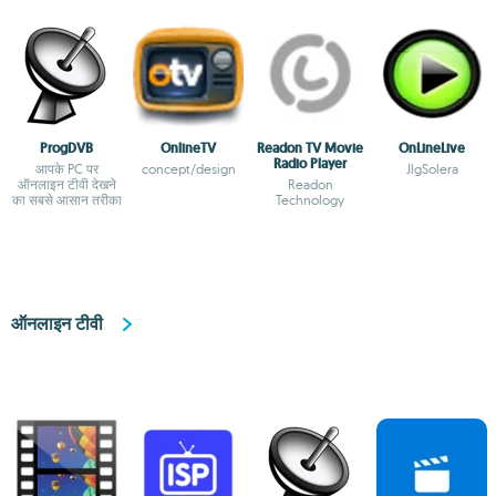
ProgDVB
OnlineTV
Readon TV Movie
OnLineLive
Radio Player
आपके PC पर
concept/design
JlgSolera
ऑनलाइन टीवी देखने
Readon
का सबसे आसान तरीका
Technology
ऑनलाइन टीवी