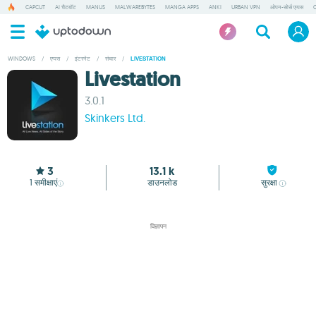
CAPCUT
AI चैटबॉट
MANUS
MALWAREBYTES
MANGA APPS
ANKI
URBAN VPN
ओपन-सोर्स एप्पस
WINDOWS
/
एप्पस
/
इंटरनेट
/
संचार
/
LIVESTATION
Livestation
3.0.1
Skinkers Ltd.
3
13.1 k
1
समीक्षाएं
डाउनलोड
सुरक्षा
विज्ञापन