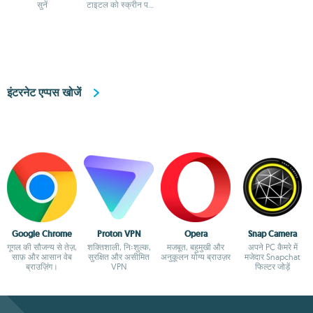
सुनें
टाइटल को स्क्रीन पर
रखें
इंटरनेट एप्पस खोजें
Google Chrome
Proton VPN
Opera
Snap Camera
गूगल की सौजन्य से तेज़,
शक्तिशाली, निःशुल्क,
मजबूत, बहुमुखी और
अपने PC कैमरे में
साफ़ और आसान वेब
सुरक्षित और असीमित
अनुकूलन योग्य ब्राउज़र
मजेदार Snapchat
ब्राउज़िंग।
VPN
फिल्टर जोड़ें